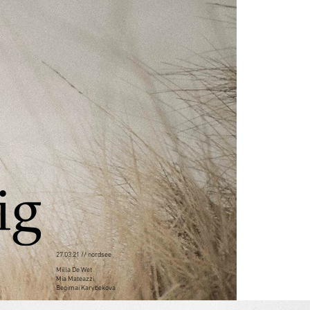
27.03.21 // nordsee
Milla De Wet
Mia Mateazzi
Begimai Karybekova